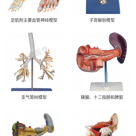
足肌附主要血管神经模型
子宫解剖模型
支气管树模型
胰腺、十二指肠和脾脏